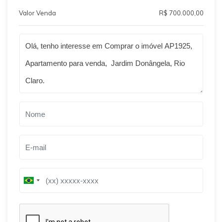
Valor Venda
R$ 700.000,00
Qual o melhor dia e horário pra você?
B
r
B
a
r
z
a
i
z
l
i
+