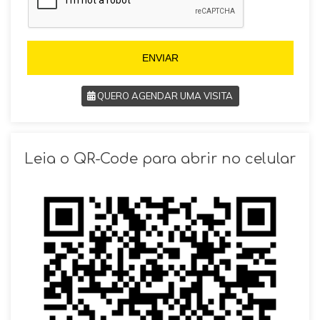
l
5
+
5
5
5
ENVIAR
QUERO AGENDAR UMA VISITA
SOLICITAR AGENDAMENTO
Leia o QR-Code para abrir no celular
VOLTAR