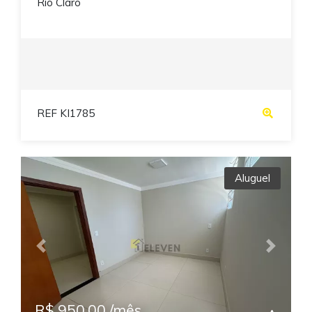
Rio Claro
REF KI1785
Aluguel
Previous
Next
R$ 950,00 /mês