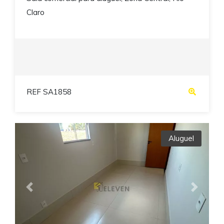
Claro
REF SA1858
Aluguel
Previous
Next