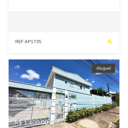
REF AP1735
Aluguel
Previous
Next
R$ 1.400,00 /mês