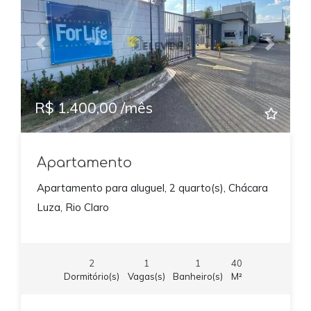
Previous
Next
R$ 1.400,00 /mês
Apartamento
Apartamento para aluguel, 2 quarto(s), Chácara
Luza, Rio Claro
2
1
1
40
Dormitório(s)
Vagas(s)
Banheiro(s)
M²