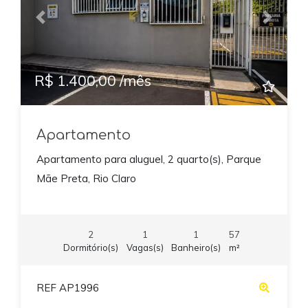
Previous
Next
R$ 1.400,00 /mês
Apartamento
Apartamento para aluguel, 2 quarto(s), Parque
Mãe Preta, Rio Claro
2
1
1
57
Dormitório(s)
Vagas(s)
Banheiro(s)
m²
REF AP1996