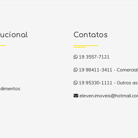
tucional
Contatos
19 3557-7121
19 98411-3411 - Comercial
19 95330-1111 - Outros as
dimentos
eleven.imoveis@hotmail.c
a