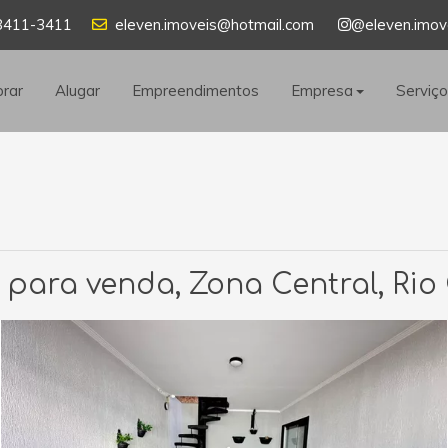
8411-3411
eleven.imoveis@hotmail.com
@eleven.imov
rar
Alugar
Empreendimentos
Empresa
Serviç
para venda, Zona Central, Rio