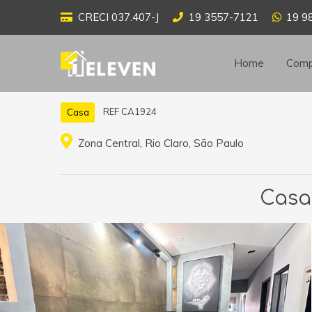
CRECI 037.407-J
19 3557-7121
19 9
Home
Comp
REF CA1924
Casa
Zona Central, Rio Claro, São Paulo
Casa 