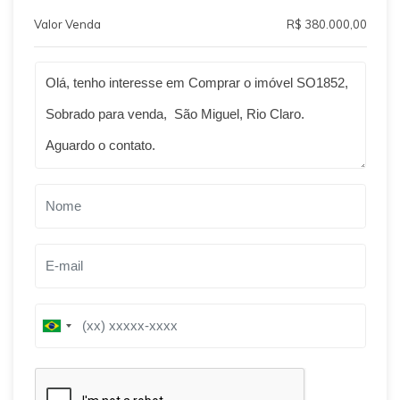
Valor Venda
R$ 380.000,00
Qual o melhor dia e horário pra você?
B
r
B
a
r
z
a
i
z
l
i
+