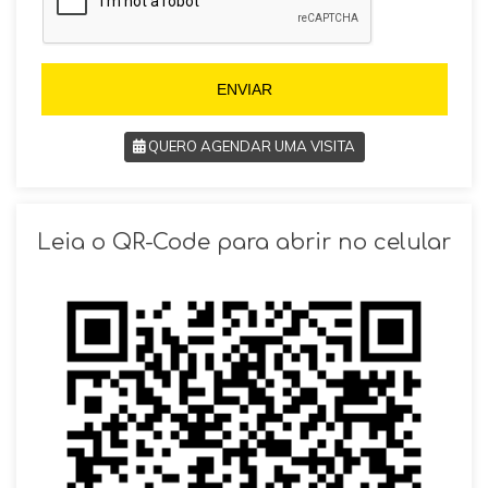
l
5
+
5
5
5
ENVIAR
QUERO AGENDAR UMA VISITA
SOLICITAR AGENDAMENTO
Leia o QR-Code para abrir no celular
VOLTAR