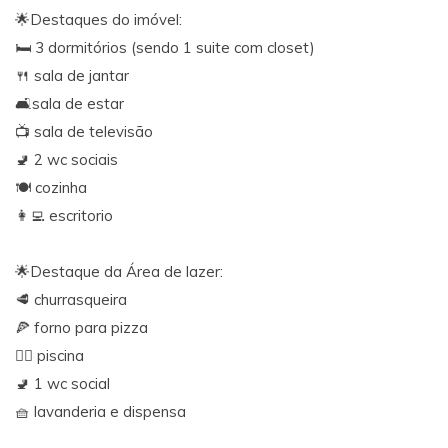
🌟Destaques do imóvel:
🛏️ 3 dormitórios (sendo 1 suite com closet)
🍴 sala de jantar
🛋️sala de estar
📺 sala de televisão
🚽 2 wc sociais
🍽️ cozinha
👩‍💻 escritorio
🌟Destaque da Área de lazer:
🥩 churrasqueira
🍕 forno para pizza
🏊‍♂️ piscina
🚽 1 wc social
🧺 lavanderia e dispensa