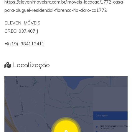
https://elevenimoveisrc.com.br/imoveis-locacao/1772-casa-
para-aluguel-residencial-florenca-rio-claro-ca1772
ELEVEN IMÓVEIS
CRECI 037.407 J
📲 (19) 984113411
Localização