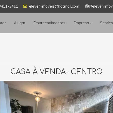
8411-3411
eleven.imoveis@hotmail.com
@eleven.imov
rar
Alugar
Empreendimentos
Empresa
Serviç
CASA À VENDA- CENTRO