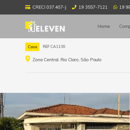
CRECI 037.407-J
19 3557-7121
19 9
Home
Comp
REF CA1130
Casa
Zona Central, Rio Claro, São Paulo