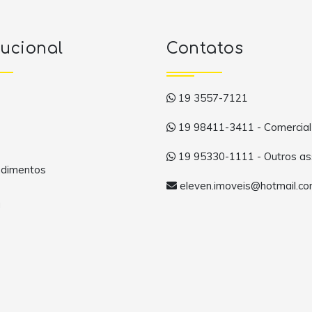
tucional
Contatos
19 3557-7121
19 98411-3411 - Comercial
19 95330-1111 - Outros as
dimentos
eleven.imoveis@hotmail.c
a