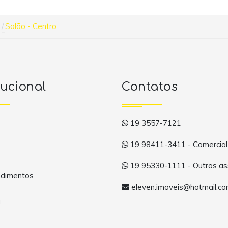
Salão - Centro
tucional
Contatos
19 3557-7121
19 98411-3411 - Comercial
19 95330-1111 - Outros as
dimentos
eleven.imoveis@hotmail.c
a