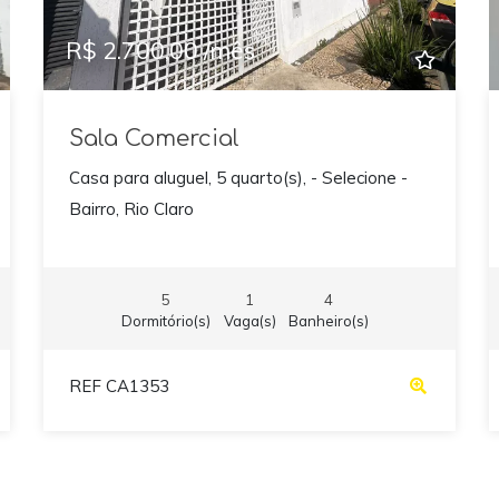
R$ 2.700,00 /mês
Sala Comercial
Casa para aluguel, 5 quarto(s), - Selecione -
Bairro, Rio Claro
5
1
4
Dormitório(s)
Vaga(s)
Banheiro(s)
REF CA1353