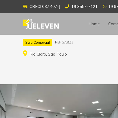
CRECI 037.407-J
19 3557-7121
19 9
Home
Comp
REF SA823
Sala Comercial
Rio Claro, São Paulo