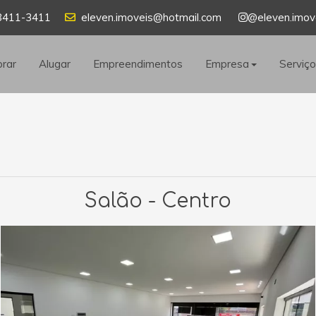
8411-3411
eleven.imoveis@hotmail.com
@eleven.imov
rar
Alugar
Empreendimentos
Empresa
Serviç
Salão - Centro