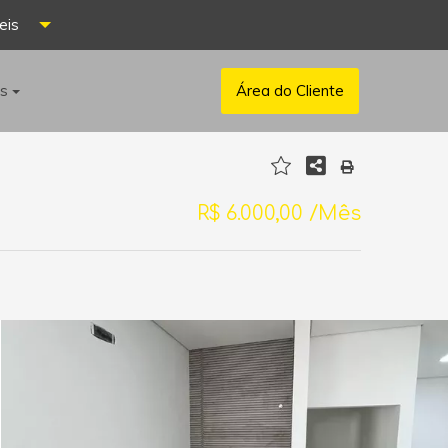
eis
os
Área do Cliente
R$ 6.000,00 /Mês